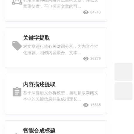
章重复度，不但保证文章的可...
visibility
84743
关键字提取
local_offer
对文章进行核心关键词分析，为内容个性
化推荐、相似内容聚合、文本...
visibility
36379
内容描述提取
assignment
基于深度语义分析模型，自动抽取新闻文
本中的关键信息并生成指定长...
visibility
16665
智能合成标题