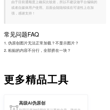
由于目前通顺度上确实比较差，所以不建议做平台编辑的
或者自媒体用户使用。后面会陆陆续续在可读性上在加
强，感谢支持！
常见问题FAQ
1. 伪原创图片无法正常加载？不显示图片？
2. 粘贴的内容不分行，全部挤在一块？
更多精品工具
高级Ai伪原创
format_shapes
利用深度神经网络算法重构文章，降低文