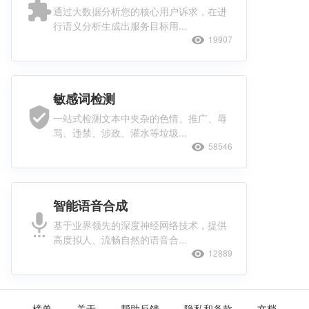
extension
通过大数据分析您的核心用户诉求，在进
行语义分析生成出服务目标用...
visibility
19907
敏感词检测
verified_user
一站式检测文本中夹杂的色情、推广、辱
骂、违禁、涉政、灌水等垃圾...
visibility
58546
智能语音合成
settings_voice
基于业界领先的深度神经网络技术，提供
高度拟人、流畅自然的语音合...
visibility
12889
榜单
关于
帮助反馈
隐私和条款
文档